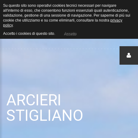
Su questo sito sono operativi cookies tecnici necessari per navigare
Arcieri Stigliano - Home
all'interno di esso, che consentono funzioni essenziali quali autenticazione,
validazione, gestione di una sessione di navigazione. Per saperne di più sui
cookie che utilizziamo e su come eliminarli, consultare la nostra
privacy
policy
.
Noale 2017
Accetto i cookies di questo sito.
Accetto
Login
ARCIERI
STIGLIANO
accedi