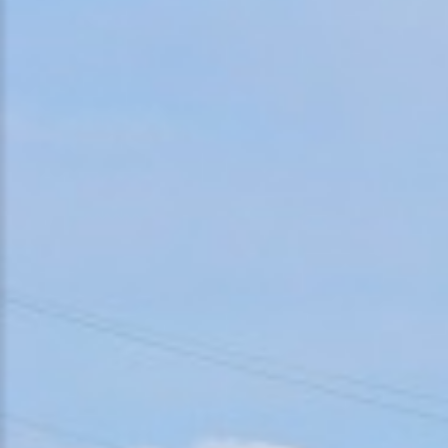
Ricordami
Nome
utente
dimenticato?
Password
dimenticata?